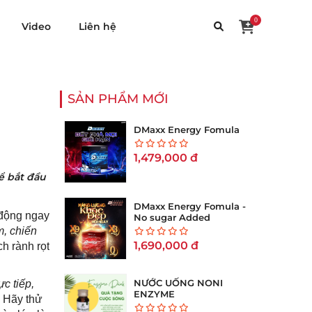
0
Video
Liên hệ
SẢN PHẨM MỚI
DMaxx Energy Fomula
1,479,000
đ
ể bắt đầu
DMaxx Energy Fomula -
 động ngay
No sugar Added
m, chiến
1,690,000
đ
h rành rọt
NƯỚC UỐNG NONI
ực tiếp,
ENZYME
. Hãy thử