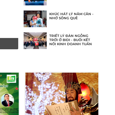
KHÚC HÁT LÝ NĂM CĂN -
NHỚ SÔNG QUÊ
TRIẾT LÝ ĐÀN NGỖNG
TRỜI Ở BIDI - BUỔI KẾT
NỐI KINH DOANH TUẦN
THỨ 273
ường mà
phải vấn
 khúc cao
ạn có thể
chút