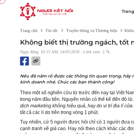
Tran
Trang chủ
Tin tức
Truyền thông và Thương hiệu
Không
Không biết thị trường ngách, tốt
Ngày đăng: 10:15 AM, 14/05/2018
- Lượt xem: 2.7k
Nếu đã nắm rõ được các thông tin quan trọng, hãy
kinh doanh nhé. Chúc các bạn thành công!
Theo một số nghiên cứu từ trước đến nay tại Việt Nam
trong năm đầu tiên. Nguyên nhân có thể kế đến đó là
dịch marketing không hiệu quả, hay do vị trí địa lí c
tất cả các lí do trên trong vòng 1 phút.
Tuy nhiên, cứ 5 người được hỏi chỉ có 1 người đưa ra 
cạnh tranh về giá cao
. Hay nói theo cách khác các đ