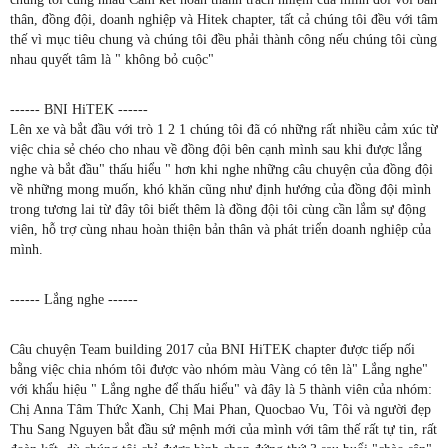
thân, đồng đội, doanh nghiệp và Hitek chapter, tất cả chúng tôi đều với tâm
thế vì mục tiêu chung và chúng tôi đều phải thành công nếu chúng tôi cùng
nhau quyết tâm là " không bỏ cuộc"
------ BNI HiTEK ------
Lên xe và bắt đầu với trò 1 2 1 chúng tôi đã có những rất nhiều cảm xúc từ
việc chia sẻ chéo cho nhau về đồng đội bên cạnh mình sau khi được lắng
nghe và bắt đầu" thấu hiểu " hơn khi nghe những câu chuyện của đồng đội
về những mong muốn, khó khăn cũng như định hướng của đồng đội mình
trong tương lai từ đây tôi biết thêm là đồng đội tôi cùng cần lắm sự động
viên, hỗ trợ cùng nhau hoàn thiện bản thân và phát triển doanh nghiệp của
mình.
------ Lắng nghe ------
Câu chuyện Team building 2017 của BNI HiTEK chapter được tiếp nối
bằng việc chia nhóm tôi được vào nhóm màu Vàng có tên là" Lắng nghe"
với khẩu hiệu " Lắng nghe để thấu hiểu" và đây là 5 thành viên của nhóm:
Chị Anna Tâm Thức Xanh, Chị Mai Phan, Quocbao Vu, Tôi và người đẹp
Thu Sang Nguyen bắt đầu sứ mệnh mới của mình với tâm thế rất tự tin, rất