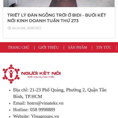
TRIẾT LÝ ĐÀN NGỖNG TRỜI Ở BIDI - BUỔI KẾT
NỐI KINH DOANH TUẦN THỨ 273
04:24 AM, 26/08/2025
TRANG CHỦ
GIỚI THIỆU
SẢN PHẨM
TIN TỨC
Địa chỉ: 21-23 Phổ Quàng, Phường 2, Quận Tân
Bình, TP.HCM
Email:
hotro@vinateks.vn
Hotline: 058 9998889
Website: Vinagroups.vn