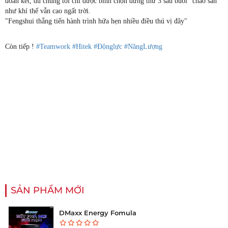
đoàn kết, dù chúng tôi chỉ được bình chọn đứng thứ 3 sau buổi "chào sân"
như khí thế vẫn cao ngất trời.
"Fengshui thắng tiến hành trình hứa hẹn nhiều điều thú vị đây"
Còn tiếp !
#
Teamwork
#
Hitek
#
Độnglực
#
NăngLượng
SẢN PHẨM MỚI
DMaxx Energy Fomula