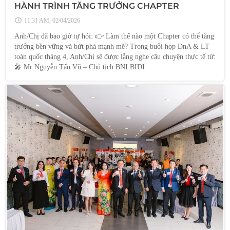
HÀNH TRÌNH TĂNG TRƯỞNG CHAPTER
11:31 AM, 02/04/2026
Anh/Chị đã bao giờ tự hỏi: 👉 Làm thế nào một Chapter có thể tăng
trưởng bền vững và bứt phá mạnh mẽ? Trong buổi họp DnA & LT
toàn quốc tháng 4, Anh/Chị sẽ được lắng nghe câu chuyện thực tế từ:
🎤 Mr Nguyễn Tấn Vũ – Chủ tịch BNI BIDI