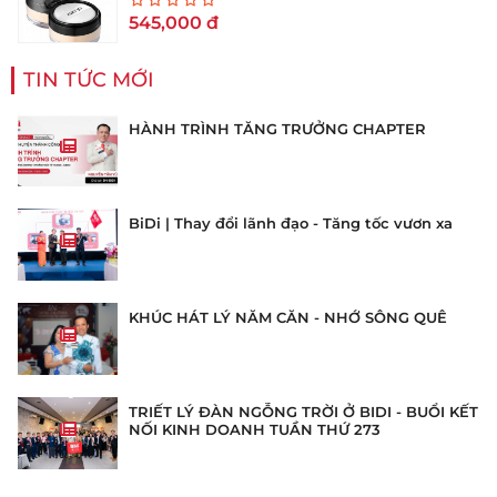
545,000
đ
TIN TỨC MỚI
HÀNH TRÌNH TĂNG TRƯỞNG CHAPTER
BiDi | Thay đổi lãnh đạo - Tăng tốc vươn xa
KHÚC HÁT LÝ NĂM CĂN - NHỚ SÔNG QUÊ
TRIẾT LÝ ĐÀN NGỖNG TRỜI Ở BIDI - BUỔI KẾT
NỐI KINH DOANH TUẦN THỨ 273