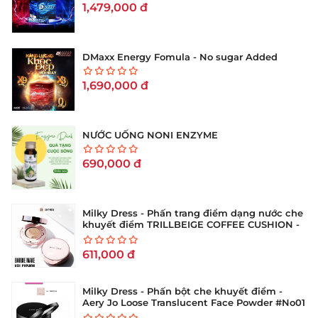
1,479,000
đ
DMaxx Energy Fomula - No sugar Added
1,690,000
đ
NƯỚC UỐNG NONI ENZYME
690,000
đ
Milky Dress - Phấn trang điểm dạng nước che
khuyết điểm TRILLBEIGE COFFEE CUSHION -
No 21 (Hộp 15g)
611,000
đ
Milky Dress - Phấn bột che khuyết điểm -
Aery Jo Loose Translucent Face Powder #No01
tông sáng