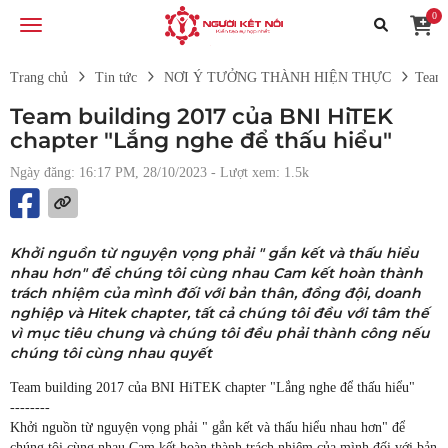
0
Trang chủ
Tin tức
NƠI Ý TƯỞNG THÀNH HIỆN THỰC
Team 
Team building 2017 của BNI HiTEK
chapter "Lắng nghe để thấu hiểu"
Ngày đăng: 16:17 PM, 28/10/2023
- Lượt xem: 1.5k
Khởi nguồn từ nguyện vọng phải " gắn kết và thấu hiểu
nhau hơn" để chúng tôi cùng nhau Cam kết hoàn thành
trách nhiệm của mình đối với bản thân, đồng đội, doanh
nghiệp và Hitek chapter, tất cả chúng tôi đều với tâm thế
vì mục tiêu chung và chúng tôi đều phải thành công nếu
chúng tôi cùng nhau quyết
Team building 2017 của BNI HiTEK chapter "Lắng nghe để thấu hiểu"
--------
Khởi nguồn từ nguyện vọng phải " gắn kết và thấu hiểu nhau hơn" để
chúng tôi cùng nhau Cam kết hoàn thành trách nhiệm của mình đối với bản