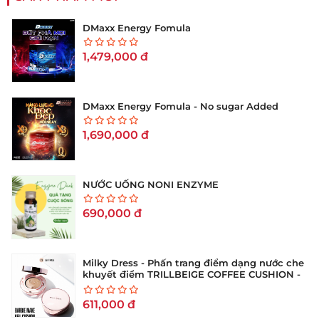
DMaxx Energy Fomula
1,479,000
đ
DMaxx Energy Fomula - No sugar Added
1,690,000
đ
NƯỚC UỐNG NONI ENZYME
690,000
đ
Milky Dress - Phấn trang điểm dạng nước che
khuyết điểm TRILLBEIGE COFFEE CUSHION -
No 21 (Hộp 15g)
611,000
đ