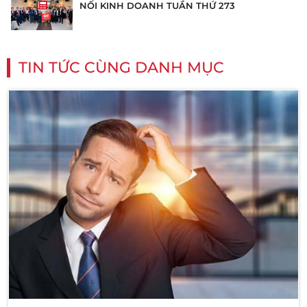
NỐI KINH DOANH TUẦN THỨ 273
TIN TỨC CÙNG DANH MỤC