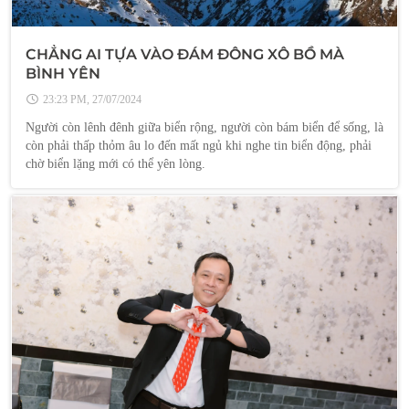
CHẲNG AI TỰA VÀO ĐÁM ĐÔNG XÔ BỒ MÀ
BÌNH YÊN
23:23 PM, 27/07/2024
Người còn lênh đênh giữa biển rộng, người còn bám biển để sống, là
còn phải thấp thỏm âu lo đến mất ngủ khi nghe tin biển động, phải
chờ biển lặng mới có thể yên lòng.