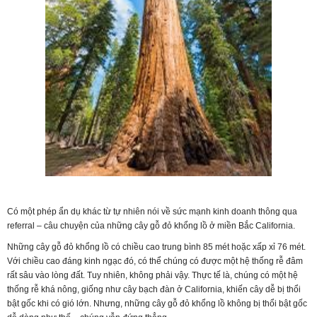
Có một phép ẩn dụ khác từ tự nhiên nói về sức mạnh kinh doanh thông qua
referral – câu chuyện của những cây gỗ đỏ khổng lồ ở miền Bắc California.
Những cây gỗ đỏ khổng lồ có chiều cao trung bình 85 mét hoặc xấp xỉ 76 mét.
Với chiều cao đáng kinh ngạc đó, có thể chúng có được một hệ thống rễ đâm
rất sâu vào lòng đất. Tuy nhiên, không phải vậy. Thực tế là, chúng có một hệ
thống rễ khá nông, giống như cây bạch đàn ở California, khiến cây dễ bị thổi
bật gốc khi có gió lớn. Nhưng, những cây gỗ đỏ khổng lồ không bị thổi bật gốc