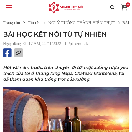
0
Trang chủ
Tin tức
NƠI Ý TƯỞNG THÀNH HIỆN THỰC
BÀI 
BÀI HỌC KẾT NỐI TỪ TỰ NHIÊN
Ngày đăng: 09:17 AM, 22/11/2022
- Lượt xem: 2k
Một vài năm trước, trên chuyến đi tới một xưởng rượu yêu
thích của tôi ở Thung lũng Napa, Chateau Montelena, tôi
đã tham quan khu trồng trọt của xưởng.