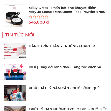
Milky Dress - Phấn bột che khuyết điểm -
Aery Jo Loose Translucent Face Powder #No01
tông sáng
545,000
đ
TIN TỨC MỚI
HÀNH TRÌNH TĂNG TRƯỞNG CHAPTER
BiDi | Thay đổi lãnh đạo - Tăng tốc vươn xa
KHÚC HÁT LÝ NĂM CĂN - NHỚ SÔNG QUÊ
TRIẾT LÝ ĐÀN NGỖNG TRỜI Ở BIDI - BUỔI KẾT