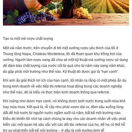
Tạo ra một mẻ rượu chất lượng
Một vài năm trước, trên chuyến đi tới một xưởng rượu yêu thích của tôi ở
Thung lũng Napa, Chateau Montelena, tôi đã tham quan khu trồng trọt của
xưởng. Người làm rượu vang đã chia sẻ một kỹ thuật mà xưởng rượu sử dụng
để đảm bảo chất lượng của nước cốt từ quả nho từ năm này sang năm khác,
dù gặp phải môi trường như thế nào. Kỹ thuật đó được gọi là “hạn canh”.
Khi anh ấy giải thích lợi ích của hạn cạnh, tôi nhận ra rằng có một phép ẩn dụ
trong kinh doanh về việc tiếp thị referral hoạt động trong các doanh nghiệp
như thế nào, đó là hiểu và thực hiện kinh doanh thông qua referral.
Khi ruộng nho được hạn canh, nó không được tưới nước trong suốt mùa khô
hay mùa mưa. Kết quả là, rễ cây nho phải vươn dài ra, đâm sâu xuống lòng
đất để hút nước từ nguồn nước ngầm suốt cả năm, bất kể môi trường nào.
Điều đó khiến tôi nhớ lại cách chúng ta dạy cho các doanh nhân về việc phát
triển các mối quan hệ sâu sắc với các đối tác referral của họ, để họ có thể hỗ
trợ sự phát triển bất kể môi trường – ở đây là
môi trường kinh tế
.