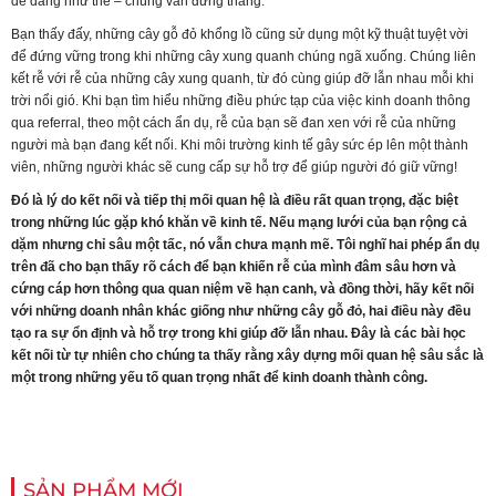
dễ dàng như thế – chúng vẫn đứng thẳng.
Bạn thấy đấy, những cây gỗ đỏ khổng lồ cũng sử dụng một kỹ thuật tuyệt vời
để đứng vững trong khi những cây xung quanh chúng ngã xuống. Chúng liên
kết rễ với rễ của những cây xung quanh, từ đó cùng giúp đỡ lẫn nhau mỗi khi
trời nổi gió. Khi bạn tìm hiểu những điều phức tạp của việc kinh doanh thông
qua referral, theo một cách ẩn dụ, rễ của bạn sẽ đan xen với rễ của những
người mà bạn đang kết nối. Khi môi trường kinh tế gây sức ép lên một thành
viên, những người khác sẽ cung cấp sự hỗ trợ để giúp người đó giữ vững!
Đó là lý do kết nối và tiếp thị mối quan hệ là điều rất quan trọng, đặc biệt
trong những lúc gặp khó khăn về kinh tế. Nếu mạng lưới của bạn
rộng cả
dặm nhưng chỉ sâu một tấc
, nó vẫn chưa mạnh mẽ. Tôi nghĩ hai phép ẩn dụ
trên đã cho bạn thấy rõ cách để bạn khiến rễ của mình đâm sâu hơn và
cứng cáp hơn thông qua quan niệm về hạn canh, và đồng thời, hãy kết nối
với những doanh nhân khác giống như những cây gỗ đỏ, hai điều này đều
tạo ra sự ổn định và hỗ trợ trong khi giúp đỡ lẫn nhau. Đây là các bài học
kết nối từ tự nhiên cho chúng ta thấy rằng xây dựng mối quan hệ sâu sắc là
một trong những yếu tố quan trọng nhất để kinh doanh thành công.
SẢN PHẨM MỚI