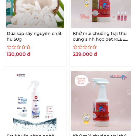
Dừa sáp sấy nguyên chất
Khử mùi chuồng trại thú
hũ 50g
cưng sinh học pet KLEEN
1-3 ( 3 ống 5ml kèm 1
bình rỗng 500ml)
130,000
đ
239,000
đ