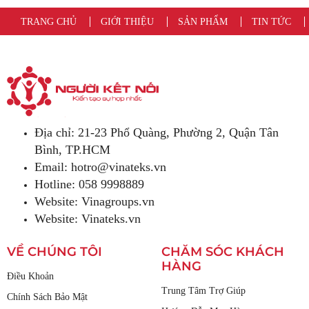
TRANG CHỦ
GIỚI THIỆU
SẢN PHẨM
TIN TỨC
Địa chỉ: 21-23 Phổ Quàng, Phường 2, Quận Tân
Bình, TP.HCM
Email:
hotro@vinateks.vn
Hotline: 058 9998889
Website: Vinagroups.vn
Website: Vinateks.vn
VỀ CHÚNG TÔI
CHĂM SÓC KHÁCH
HÀNG
Điều Khoản
Trung Tâm Trợ Giúp
Chính Sách Bảo Mật