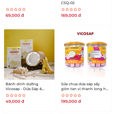
CSQ-02
69,000
đ
169,000
đ
Bánh dinh dưỡng
Sữa chua dừa sáp sấy
Vicosap - Dừa Sáp &
giòn tan vị thanh long hũ
Chuối [18g]
60g
49,000
đ
199,000
đ