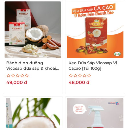
Bánh dinh dưỡng
Kẹo Dừa Sáp Vicosap Vị
Vicosap dừa sáp & khoai
Cacao [Túi 100g]
lang 18g
49,000
đ
48,000
đ