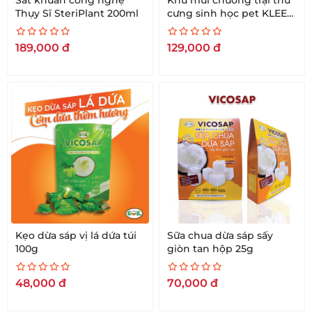
Sát khuẩn công nghệ
Khử mùi chuồng trại thú
Thụy Sĩ SteriPlant 200ml
cưng sinh học pet KLEEN
1-1( 1 ống 5ml kèm 1 bình
rỗng 500ml)
189,000
đ
129,000
đ
Kẹo dừa sáp vị lá dứa túi
Sữa chua dừa sáp sấy
100g
giòn tan hộp 25g
48,000
đ
70,000
đ