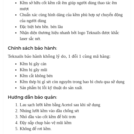
Kềm sở hữu cốt kềm rất êm giúp người dùng thao tác êm
mượt
Chuẩn xác cùng hình dáng của kềm phù hợp sự chuyển động
của người dùng
Đặc biệt bén bền. bén lâu
Nhận diện thương hiệu nhanh bởi logo Teknails được khắc
laser sắc nét.
Chính sách bảo hành
:
Teknails bảo hành không lý do, 1 đổi 1 cùng mã hàng:
Kềm bị gãy cán
Kềm bị gãy mũi
Kềm cắt không bén
Kềm thép bị gỉ sét còn nguyên trong bao bì chưa qua sử dụng
Sản phẩm bị lỗi kỹ thuật do sản xuất.
Hướng dẫn bảo quản
:
Lau sạch lưỡi kềm bằng Acetol sau khi sử dụng
Nhúng lưỡi kềm vào dầu chống sét
Nhỏ dầu vào cốt kềm để bôi trơn
Đậy nắp chụp bảo vệ mũi kềm
Không để rơi kềm.