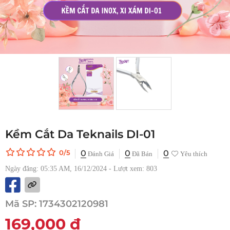
Kềm Cắt Da Teknails DI-01
0
0
0
0/5
Đánh Giá
Đã Bán
Yêu thích
Ngày đăng: 05:35 AM, 16/12/2024 - Lượt xem: 803
Mã SP:
1734302120981
169,000
đ