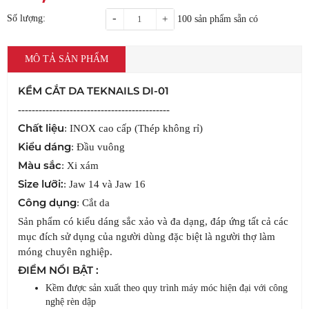
-
Số lượng:
+
100
sản phẩm sẵn có
MÔ TẢ SẢN PHẨM
KỀM CẮT DA TEKNAILS DI-01
--------------------------------------------
Chất liệu
: INOX cao cấp (Thép không rỉ)
Kiểu dáng
: Đầu vuông
Màu sắc
: Xi xám
Size lưỡi:
: Jaw 14 và Jaw 16
Công dụng
: Cắt da
Sản phẩm có kiểu dáng sắc xảo và đa dạng, đáp ứng tất cả các
mục đích sử dụng của người dùng đặc biệt là người thợ làm
móng chuyên nghiệp.
ĐIỂM NỔI BẬT :
Kềm được sản xuất theo quy trình máy móc hiện đại với công
nghệ rèn dập