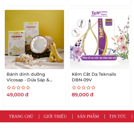
Bánh dinh dưỡng
Kềm Cắt Da Teknails
Vicosap - Dừa Sáp &
DBN-09V
Chuối [18g]
49,000
đ
89,000
đ
TRANG CHỦ
GIỚI THIỆU
SẢN PHẨM
TIN TỨC