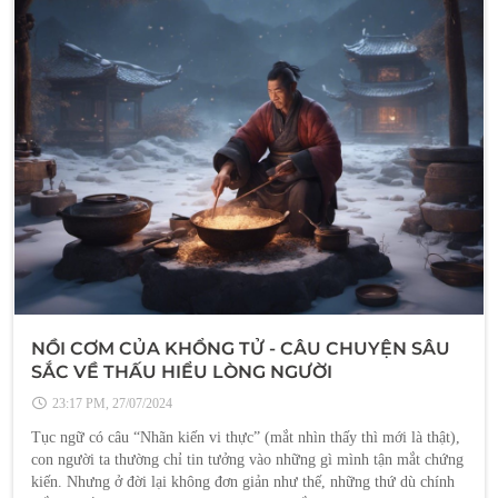
NỒI CƠM CỦA KHỔNG TỬ - CÂU CHUYỆN SÂU
SẮC VỀ THẤU HIỂU LÒNG NGƯỜI
23:17 PM, 27/07/2024
Tục ngữ có câu “Nhãn kiến vi thực” (mắt nhìn thấy thì mới là thật),
con người ta thường chỉ tin tưởng vào những gì mình tận mắt chứng
kiến. Nhưng ở đời lại không đơn giản như thế, những thứ dù chính