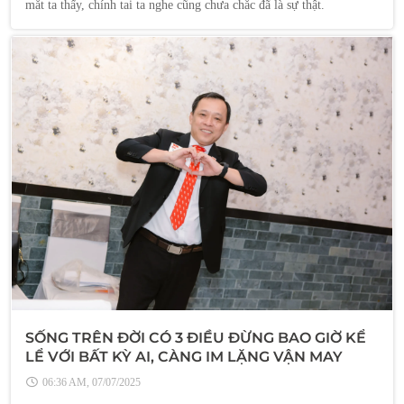
mắt ta thấy, chính tai ta nghe cũng chưa chắc đã là sự thật.
SỐNG TRÊN ĐỜI CÓ 3 ĐIỀU ĐỪNG BAO GIỜ KỂ
LỂ VỚI BẤT KỲ AI, CÀNG IM LẶNG VẬN MAY
CÀNG TỚI
06:36 AM, 07/07/2025