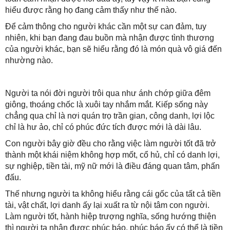
hiểu được rằng họ đang cảm thấy như thế nào.
Để cảm thông cho người khác cần một sự can đảm, tuy
nhiên, khi bạn đang đau buồn mà nhận được tình thương
của người khác, bạn sẽ hiểu rằng đó là món quà vô giá đến
nhường nào.
Người ta nói đời người trôi qua như ánh chớp giữa đêm
giông, thoáng chốc là xuôi tay nhắm mắt. Kiếp sống này
chẳng qua chỉ là nơi quán trọ trần gian, công danh, lợi lộc
chỉ là hư ảo, chỉ có phúc đức tích được mới là dài lâu.
Con người bây giờ đều cho rằng việc làm người tốt đã trở
thành một khái niệm không hợp mốt, cổ hủ, chỉ có danh lợi,
sự nghiệp, tiền tài, mỹ nữ mới là điều đáng quan tâm, phấn
đấu.
Thế nhưng người ta không hiểu rằng cái gốc của tất cả tiền
tài, vật chất, lợi danh ấy lại xuất ra từ nội tâm con người.
Làm người tốt, hành hiệp trượng nghĩa, sống hướng thiện
thì người ta nhận được phúc báo, phúc báo ấy có thể là tiền