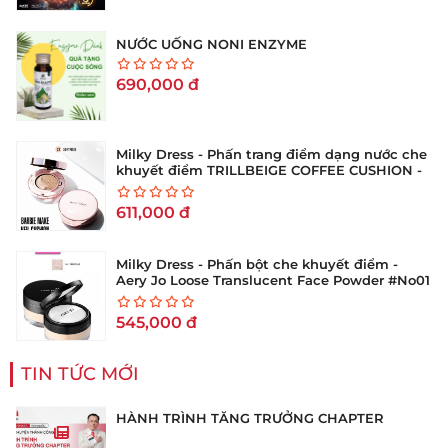
NƯỚC UỐNG NONI ENZYME
690,000
đ
Milky Dress - Phấn trang điểm dạng nước che
khuyết điểm TRILLBEIGE COFFEE CUSHION -
No 21 (Hộp 15g)
611,000
đ
Milky Dress - Phấn bột che khuyết điểm -
Aery Jo Loose Translucent Face Powder #No01
tông sáng
545,000
đ
TIN TỨC MỚI
HÀNH TRÌNH TĂNG TRƯỞNG CHAPTER