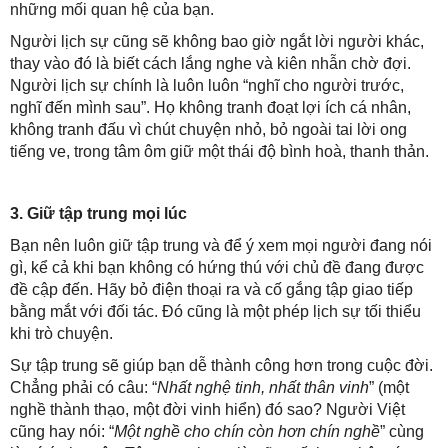
những mối quan hệ của bạn.
Người lịch sự cũng sẽ không bao giờ ngắt lời người khác,
thay vào đó là biết cách lắng nghe và kiên nhẫn chờ đợi.
Người lịch sự chính là luôn luôn “nghĩ cho người trước,
nghĩ đến mình sau”. Họ không tranh đoạt lợi ích cá nhân,
không tranh đấu vì chút chuyện nhỏ, bỏ ngoài tai lời ong
tiếng ve, trong tâm ôm giữ một thái độ bình hoà, thanh thản.
3. Giữ tập trung mọi lúc
Bạn nên luôn giữ tập trung và để ý xem mọi người đang nói
gì, kể cả khi bạn không có hứng thú với chủ đề đang được
đề cập đến. Hãy bỏ điện thoại ra và cố gắng tập giao tiếp
bằng mắt với đối tác. Đó cũng là một phép lịch sự tối thiểu
khi trò chuyện.
Sự tập trung sẽ giúp bạn dễ thành công hơn trong cuộc đời.
Chẳng phải có câu: “
Nhất nghệ tinh, nhất thân vinh
” (một
nghề thành thạo, một đời vinh hiển) đó sao? Người Việt
cũng hay nói: “
Một nghề cho chín còn hơn chín nghề
” cùng