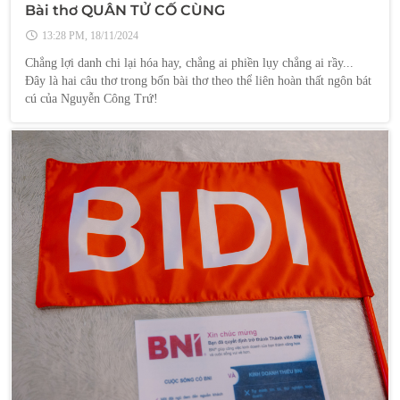
Bài thơ QUÂN TỬ CỐ CÙNG
13:28 PM, 18/11/2024
Chẳng lợi danh chi lại hóa hay, chẳng ai phiền lụy chẳng ai rầy...
Đây là hai câu thơ trong bốn bài thơ theo thể liên hoàn thất ngôn bát
cú của Nguyễn Công Trứ!