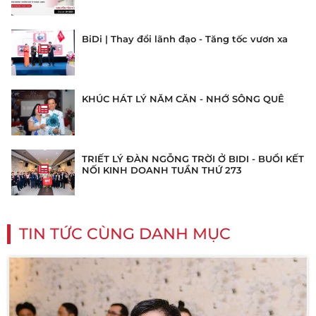
BiDi | Thay đổi lãnh đạo - Tăng tốc vươn xa
KHÚC HÁT LÝ NĂM CĂN - NHỚ SÔNG QUÊ
TRIẾT LÝ ĐÀN NGỖNG TRỜI Ở BIDI - BUỔI KẾT
NỐI KINH DOANH TUẦN THỨ 273
TIN TỨC CÙNG DANH MỤC