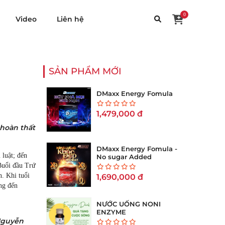
0
Video
Liên hệ
SẢN PHẨM MỚI
DMaxx Energy Fomula
1,479,000
đ
 hoàn thất
DMaxx Energy Fomula -
 luật; đến
No sugar Added
 Buổi đầu Trứ
n. Khi tuổi
1,690,000
đ
ởng đến
NƯỚC UỐNG NONI
ENZYME
guyễn