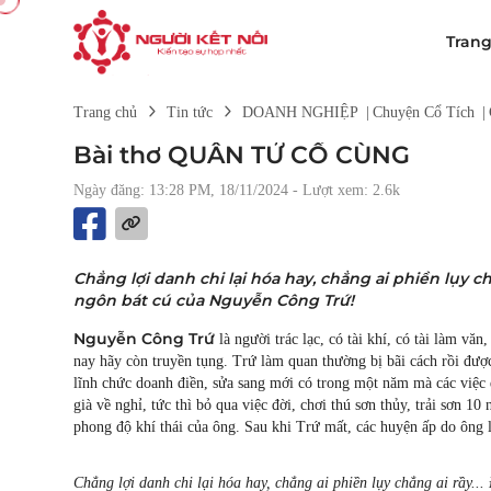
Tran
Trang chủ
Tin tức
DOANH NGHIỆP
|
Chuyện Cổ Tích
|
Bài thơ QUÂN TỬ CỐ CÙNG
Ngày đăng: 13:28 PM, 18/11/2024
- Lượt xem: 2.6k
Chẳng lợi danh chi lại hóa hay, chẳng ai phiền lụy ch
ngôn bát cú của Nguyễn Công Trứ!
Nguyễn Công Trứ
là người trác lạc, có tài khí, có tài làm văn
nay hãy còn truyền tụng. Trứ làm quan thường bị bãi cách rồi được
lĩnh chức doanh điền, sửa sang mới có trong một năm mà các việc 
già về nghỉ, tức thì bỏ qua việc đời, chơi thú sơn thủy, trải sơn 1
phong độ khí thái của ông. Sau khi Trứ mất, các huyện ấp do ông l
Chẳng lợi danh chi lại hóa hay, chẳng ai phiền lụy chẳng ai rầy...