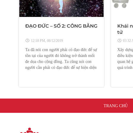
ĐẠO ĐỨC – SỐ 2: CÔNG BẰNG
Khái 
tử
12:18 PM, 08/12/2019
03:32 
Ta đã nói con người phải có đạo đức để sự
Xây dựng
tồn tại của người đó không trở thành mối
điều kiện
đe dọa cho cộng đồng. Ta cũng nói con
quan hệ g
người cần phải có đạo đức để sự hiện diện
quá trìn
của người đó là niềm an vui cho mọi
(Internet
người chung quanh.
(người ti
quan...
TRANG CHỦ