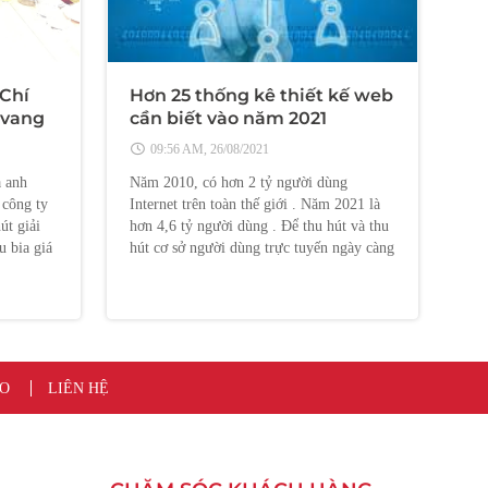
Chí
Hơn 25 thống kê thiết kế web
 vang
cần biết vào năm 2021
09:56 AM, 26/08/2021
à anh
Năm 2010, có hơn 2 tỷ người dùng
 công ty
Internet trên toàn thế giới . Năm 2021 là
út giải
hơn 4,6 tỷ người dùng . Để thu hút và thu
u bia giá
hút cơ sở người dùng trực tuyến ngày càng
hé)
tăng này, các trang web đang được tạo ra
với tốc độ nhanh chóng. Trong năm 2010,
có hơn 210
O
LIÊN HỆ