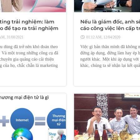
ing trải nghiệm: làm
Nếu là giám đốc, anh s
o để tạo ra trải nghiệm
cáo công việc lên cấp t
quan mà không cần tiếp
thế nào?
AM, 31/08/2021
01:12 AM, 12/04/2020
t lý với khách hàng của
êu dùng đã trở nên khó đoán theo
Việc gì bản thân mình đã không 
n. Và một trong những công cụ đã
đừng áp dụng, đừng làm hay ép 
chuyên gia quảng cáo cải thiện
người khác. Một khi áp dụng với
g của họ, chắc chắn là marketing
khác, chúng ta sẽ nhận lại kết qu
ệm ; một loại hình marketing
ra gì.
nhân hóa giúp đánh thức cảm xúc
đẩy ng
trang nguyentanvu.com!