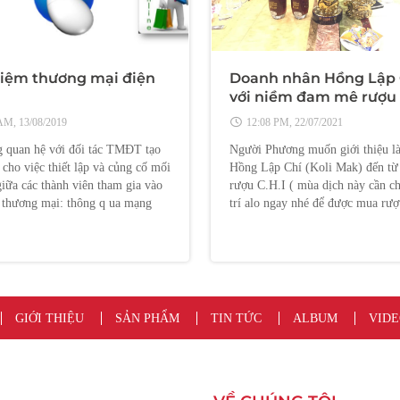
niệm thương mại điện
Doanh nhân Hồng Lập 
với niềm đam mê rượu
AM, 13/08/2019
12:08 PM, 22/07/2021
 quan hệ với đối tác TMĐT tạo
Người Phương muốn giới thiệu l
 cho việc thiết lập và củng cố mối
Hồng Lập Chí (Koli Mak) đến từ
iữa các thành viên tham gia vào
rượu C.H.I ( mùa dịch này cần ch
h thương mại: thông q ua mạng
trí alo ngay nhé để được mua rượ
/ Web) các thành viên tham gia
sỉ , pass: Duy Phương MondiaL n
êu thụ, doanh nghiệp, các cơ
GIỚI THIỆU
SẢN PHẨM
TIN TỨC
ALBUM
VIDE