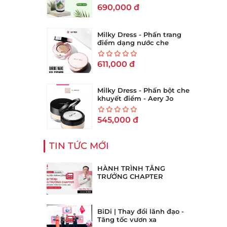
690,000
đ
Milky Dress - Phấn trang
điểm dạng nước che
khuyết điểm TRILLBEIGE
COFFEE CUSHION - No 21
611,000
đ
(Hộp 15g)
Milky Dress - Phấn bột che
khuyết điểm - Aery Jo
Loose Translucent Face
Powder #No01 tông sáng
545,000
đ
TIN TỨC MỚI
HÀNH TRÌNH TĂNG
TRƯỞNG CHAPTER
BiDi | Thay đổi lãnh đạo -
Tăng tốc vươn xa