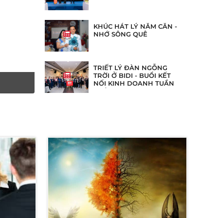
KHÚC HÁT LÝ NĂM CĂN -
NHỚ SÔNG QUÊ
TRIẾT LÝ ĐÀN NGỖNG
TRỜI Ở BIDI - BUỔI KẾT
NỐI KINH DOANH TUẦN
THỨ 273