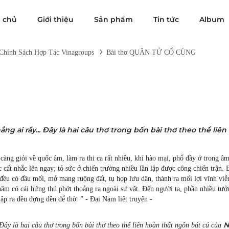
g chủ
Giới thiệu
Sản phẩm
Tin tức
Album
Chính Sách Hợp Tác Vinagroups
Bài thơ QUÂN TỬ CỐ CÙNG
ẳng ai rầy... Đây là hai câu thơ trong bốn bài thơ theo thể liên
, càng giỏi về quốc âm, làm ra thi ca rất nhiều, khí hào mại, phổ đầy ở trong âm
 cất nhắc lên ngay; tỏ sức ở chiến trường nhiều lần lập được công chiến trận.
đều có đầu mối, mở mang ruộng đất, tụ họp lưu dân, thành ra mối lợi vĩnh viễ
0 năm có cái hứng thú phớt thoảng ra ngoài sự vật. Đến người ta, phần nhiều tư
ập ra đều đựng đền để thờ. ” - Đại Nam liệt truyện -
N
 Đây là hai câu thơ trong bốn bài thơ theo thể liên hoàn thất ngôn bát cú của