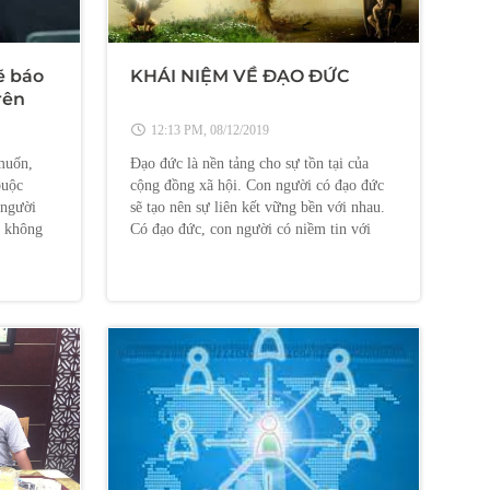
ẽ báo
KHÁI NIỆM VỀ ĐẠO ĐỨC
rên
12:13 PM, 08/12/2019
muốn,
Đạo đức là nền tảng cho sự tồn tại của
buộc
cộng đồng xã hội. Con người có đạo đức
 người
sẽ tạo nên sự liên kết vững bền với nhau.
ả không
Có đạo đức, con người có niềm tin với
nhau. Có niềm tin với nhau, con người sẽ
yên tâm sống...