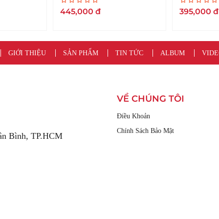
30ml
445,000
đ
395,000
đ
GIỚI THIỆU
SẢN PHẨM
TIN TỨC
ALBUM
VIDE
VỀ CHÚNG TÔI
Điều Khoản
Chính Sách Bảo Mật
Tân Bình, TP.HCM