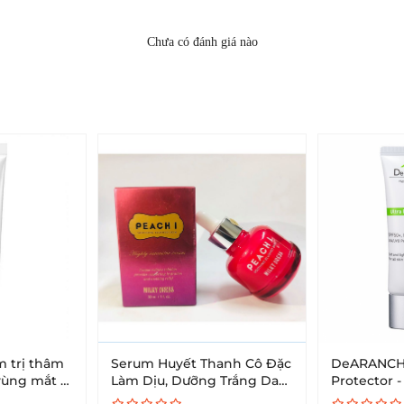
Chưa có đánh giá nào
m trị thâm
Serum Huyết Thanh Cô Đặc
DeARANCHY 
vùng mắt -
Làm Dịu, Dưỡng Trắng Da
Protector 
 Eye
Milky Dress Peach I Serum
nắng