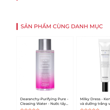
SẢN PHẨM CÙNG DANH MỤC
Dearanchy-Purifying Pure -
Milky Dress - Ke
Cleasing Water - Nước tẩy
và dưỡng trắng 
trang làm sạch, khỏe da
Wrinkle & White