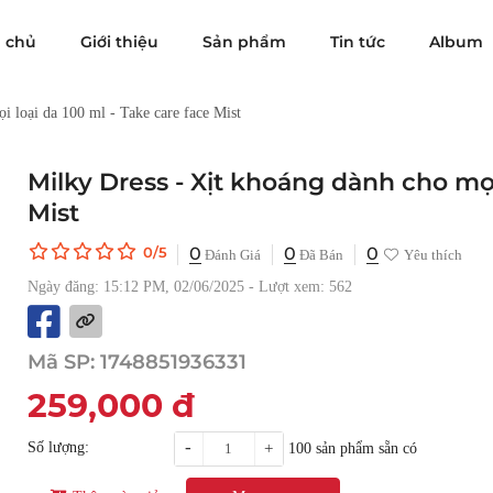
g chủ
Giới thiệu
Sản phẩm
Tin tức
Album
i loại da 100 ml - Take care face Mist
Milky Dress - Xịt khoáng dành cho mọi
Mist
0
0
0
0/5
Đánh Giá
Đã Bán
Yêu thích
Ngày đăng: 15:12 PM, 02/06/2025 - Lượt xem: 562
Mã SP:
1748851936331
259,000
đ
-
Số lượng:
+
100
sản phẩm sẵn có