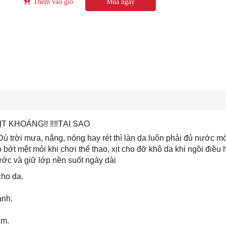
Thêm vào giỏ
Mua ngay
KHOÁNG!! ‼️‼️TẠI SAO
Dù trời mưa, nắng, nóng hay rét thì làn da luôn phải đủ nước
ho bớt mệt mỏi khi chơi thể thao, xịt cho đỡ khô da khi ngồi điều 
ớc và giữ lớp nền suốt ngày dài
cho da.
ạnh.
ẩm.