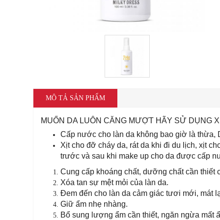
MÔ TẢ SẢN PHẨM
MUỐN DA LUÔN CĂNG MƯỢT HÃY SỬ DỤNG XỊT 
Cấp nước cho làn da không bao giờ là thừa, 
Xịt cho đỡ cháy da, rát da khi đi du lịch, xịt c
trước và sau khi make up cho da được cấp nư
Cung cấp khoáng chất, dưỡng chất cần thiết 
Xóa tan sự mệt mỏi của làn da.
Đem đến cho làn da cảm giác tươi mới, mát l
Giữ ẩm nhẹ nhàng.
Bổ sung lượng ẩm cần thiết, ngăn ngừa mất 