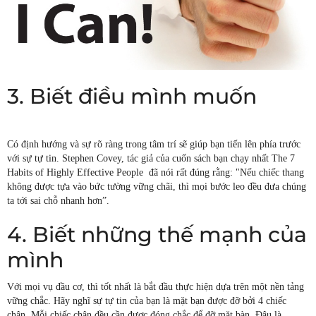
3. Biết điều mình muốn
Có định hướng và sự rõ ràng trong tâm trí sẽ giúp bạn tiến lên phía trước
với sự tự tin. Stephen Covey, tác giả của cuốn sách bạn chạy nhất The 7
Habits of Highly Effective People đã nói rất đúng rằng: "Nếu chiếc thang
không được tựa vào bức tường vững chãi, thì mọi bước leo đều đưa chúng
ta tới sai chỗ nhanh hơn”.
4. Biết những thế mạnh của
mình
Với mọi vụ đầu cơ, thì tốt nhất là bắt đầu thực hiện dựa trên một nền tảng
vững chắc. Hãy nghĩ sự tự tin của bạn là mặt bạn được đỡ bởi 4 chiếc
chân. Mỗi chiếc chân đều cần được đóng chắc để đỡ mặt bàn. Đâu là