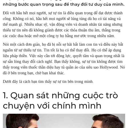
những bước quan trọng sau để thay đổi tư duy của mình.
Đối với hầu hết mọi người, sự tự tin là điều quan trọng để đạt được thành
công. Không có nó, hầu hết mọi người sẽ lúng túng dù họ có tài năng và
thế mạnh gì. Nhiều nhạc sỹ, vận động viên và doanh nhân tài năng nhưng
thiếu tự tin nên đã không giành được các thỏa thuận thu âm, thắng trong
các cuộc đua hoặc mở một công ty họ hằng mơ ước trong nhiều năm.
Nói một cách đơn giản, họ đã bị nỗi sợ hãi bắt làm con tin và điều này bắt
nguồn từ sự thiếu tự tin. Tin tốt là họ có thể thay đổi. Họ có thể áp dụng
liệu pháp thiền. Việc này cần tới động lực, quyết tâm và quan trọng nhất là
sự sẵn lòng thay đổi cách nghĩ. Bạn thấy không, sự tự tin không được tìm
thấy trong viên thuốc thần diệu hay tủ quần áo của siêu sao Hollywood. Nó
đã ở bên trong bạn, chờ bạn khai thác.
Dưới đây là cách bạn tìm thấy sự tự tin bên trong mình.
1. Quan sát những cuộc trò
chuyện với chính mình