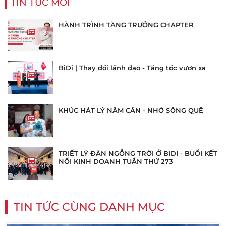
TIN TỨC MỚI
HÀNH TRÌNH TĂNG TRƯỞNG CHAPTER
BiDi | Thay đổi lãnh đạo - Tăng tốc vươn xa
KHÚC HÁT LÝ NĂM CĂN - NHỚ SÔNG QUÊ
TRIẾT LÝ ĐÀN NGỖNG TRỜI Ở BIDI - BUỔI KẾT
NỐI KINH DOANH TUẦN THỨ 273
TIN TỨC CÙNG DANH MỤC