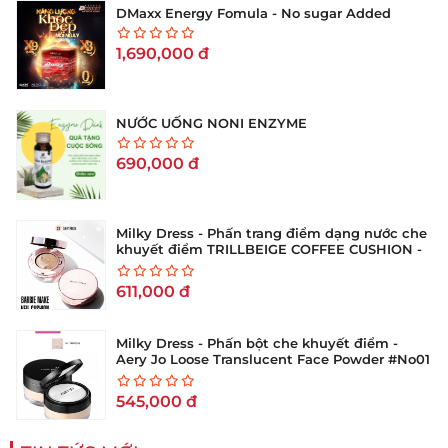
DMaxx Energy Fomula - No sugar Added
1,690,000
đ
NƯỚC UỐNG NONI ENZYME
690,000
đ
Milky Dress - Phấn trang điểm dạng nước che
khuyết điểm TRILLBEIGE COFFEE CUSHION -
No 21 (Hộp 15g)
611,000
đ
Milky Dress - Phấn bột che khuyết điểm -
Aery Jo Loose Translucent Face Powder #No01
tông sáng
545,000
đ