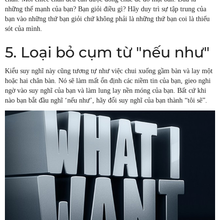
những thế mạnh của bạn? Bạn giỏi điều gì? Hãy duy trì sự tập trung của
bạn vào những thứ bạn giỏi chứ không phải là những thứ bạn coi là thiếu
sót của mình.
5. Loại bỏ cụm từ "nếu như"
Kiểu suy nghĩ này cũng tương tự như việc chui xuống gầm bàn và lay một
hoặc hai chân bàn. Nó sẽ làm mất ổn định các niềm tin của bạn, gieo nghi
ngờ vào suy nghĩ của bạn và làm lung lay nền móng của bạn. Bất cứ khi
nào bạn bắt đầu nghĩ ‘nếu như’, hãy đổi suy nghĩ của bạn thành “tôi sẽ”.