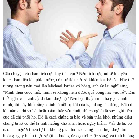
Câu chuyện của bạn tích cực hay tiêu cực? Nếu tích cực, nó sẽ khuyến
khích bạn tiến lên phía trước, còn sự tiêu cực sẽ khiến bạn bế tắc. Hãy thử
tưởng tượng nếu mỗi lần Michael Jordan có bóng, anh ấy lại nghĩ rằng:
"Mình thua cuộc mất, mình sẽ không ném được quả bóng này vào rổ”. Bạn
thử nghĩ xem anh ấy đã làm được gì? Nếu bạn thấy mình hạ gục chính
mình, thì hãy hiểu rằng chính là nỗi sợ hãi của bạn đang lên tiếng. Bất cứ
khi nào ai đó sợ hãi hoặc cảm thấy yếu đuối, thì có nghĩa là suy nghĩ tiêu
cực đã chi phối họ. Đó là cách chúng ta bảo vệ bản thân khỏi những điều
chúng ta sợ có thể là tinh huống khó khăn hoặc nguy hiểm. Vấn đề là, bộ
não của người thiếu tự tin không phải lúc nào cũng phân biệt được tình
huống nguy hiểm thực sự (tình huống đe dọa tới cuộc sống) và tình huống